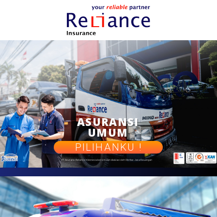
A
S
U
R
A
N
S
I
U
M
U
M
PILIHANKU !
PT Asuransi Reliance Indonesia berizin dan diawasi oleh Otoritas Jasa Keuangan