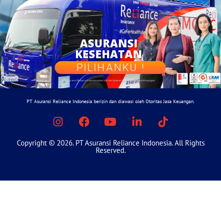
A
S
U
R
A
N
S
I
K
E
S
E
H
A
T
A
N
PILIHANKU !
PT Asuransi Reliance Indonesia berizin dan diawasi oleh Otoritas Jasa Keuangan
PT Asuransi Reliance Indonesia berizin dan diawasi oleh Otoritas Jasa Keuangan.
Copyright © 2026. PT Asuransi Reliance Indonesia. All Rights
Reserved.