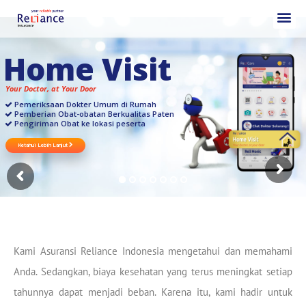
H
o
m
e
V
i
s
i
t
Your Doctor, at Your Door
Pemeriksaan Dokter Umum di Rumah
Pemberian Obat-obatan Berkualitas Paten
Pengiriman Obat ke lokasi peserta
Ketahui Lebih Lanjut
Kami Asuransi Reliance Indonesia mengetahui dan memahami
Anda. Sedangkan, biaya kesehatan yang terus meningkat setiap
tahunnya dapat menjadi beban. Karena itu, kami hadir untuk