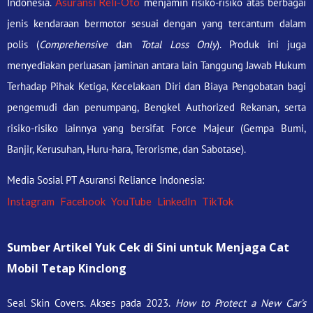
Indonesia.
Asuransi Reli-Oto
menjamin risiko-risiko atas berbagai
jenis kendaraan bermotor sesuai dengan yang tercantum dalam
polis (
Comprehensive
dan
Total Loss Only
). Produk ini juga
menyediakan perluasan jaminan antara lain Tanggung Jawab Hukum
Terhadap Pihak Ketiga, Kecelakaan Diri dan Biaya Pengobatan bagi
pengemudi dan penumpang, Bengkel Authorized Rekanan, serta
risiko-risiko lainnya yang bersifat Force Majeur (Gempa Bumi,
Banjir, Kerusuhan, Huru-hara, Terorisme, dan Sabotase).
Media Sosial PT Asuransi Reliance Indonesia:
Instagram
Facebook
YouTube
LinkedIn
TikTok
Sumber Artikel Yuk Cek di Sini untuk Menjaga Cat
Mobil Tetap Kinclong
Seal Skin Covers. Akses pada 2023.
How to Protect a New Car’s