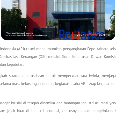
 Indonesia (ARI) resmi mengumumkan pengangkatan Pepe Arinata seba
 Otoritas Jasa Keuangan (OJK) melalui Surat Keputusan Dewan Komis
dan kepatutan.
ngkah strategis perusahaan untuk memperkuat tata kelola, menjag
 selama masa kekosongan jabatan, kegiatan usaha ARI tetap berjalan
ngat krusial di tengah dinamika dan tantangan industri asuransi yan
m jejak kuat di industri asuransi, khususnya dalam pengelolaan bi