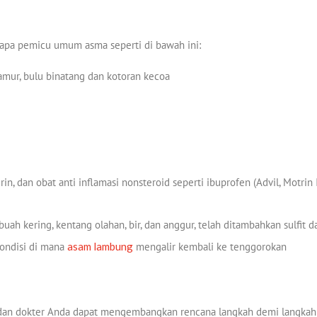
erapa pemicu umum asma seperti di bawah ini:
jamur, bulu binatang dan kotoran kecoa
in, dan obat anti inflamasi nonsteroid seperti ibuprofen (Advil, Motrin 
ah kering, kentang olahan, bir, dan anggur, telah ditambahkan sulfit 
 kondisi di mana
asam lambung
mengalir kembali ke tenggorokan
a dan dokter Anda dapat mengembangkan rencana langkah demi langka