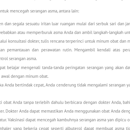
untuk mencegah serangan asma, antara lain:
n dan segala sesuatu iritan luar ruangan mulai dari serbuk sari dan j
nyebabkan atau memperburuk asma Anda dan ambil langkah-langkah un
alui konsultasi dokter, tulis rencana terperinci untuk minum obat dan
kan pemantauan dan perawatan rutin. Mengambil kendali atas p
trol serangan asma.
at belajar mengenali tanda-tanda peringatan serangan yang akan da
 awal dengan minum obat.
. Jika Anda bertindak cepat, Anda cenderung tidak mengalami serangan 
i obat Anda tanpa terlebih dahulu berbicara dengan dokter Anda, ba
ter. Dokter Anda dapat memastikan Anda menggunakan obat Anda deng
atur. Vaksinasi dapat mencegah kambuhnya serangan asma yan dipicu o
nhaler yang bekerja cepat seperti albuterol dapat membuat asma tid