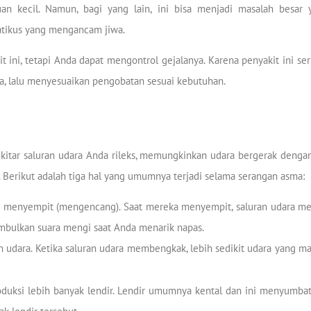
uan kecil. Namun, bagi yang lain, ini bisa menjadi masalah besar 
atikus yang mengancam jiwa.
ini, tetapi Anda dapat mengontrol gejalanya. Karena penyakit ini ser
a, lalu menyesuaikan pengobatan sesuai kebutuhan.
sekitar saluran udara Anda rileks, memungkinkan udara bergerak den
Berikut adalah tiga hal yang umumnya terjadi selama serangan asma:
ara menyempit (mengencang). Saat mereka menyempit, saluran udara m
mbulkan suara mengi saat Anda menarik napas.
 udara. Ketika saluran udara membengkak, lebih sedikit udara yang ma
oduksi lebih banyak lendir. Lendir umumnya kental dan ini menyumb