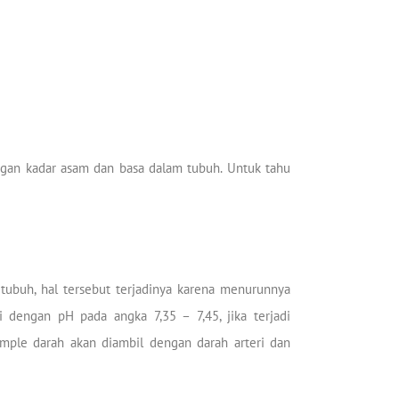
ngan kadar asam dan basa dalam tubuh. Untuk tahu
 tubuh, hal tersebut terjadinya karena menurunnya
i dengan pH pada angka 7,35 – 7,45, jika terjadi
ample darah akan diambil dengan darah arteri dan