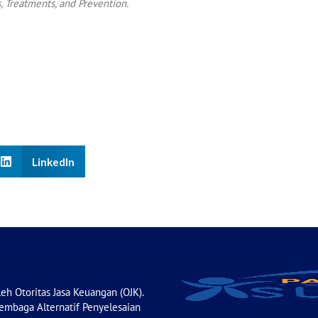
 Treatments, and Prevention.
LinkedIn
leh Otoritas Jasa Keuangan (OJK).
Lembaga Alternatif Penyelesaian