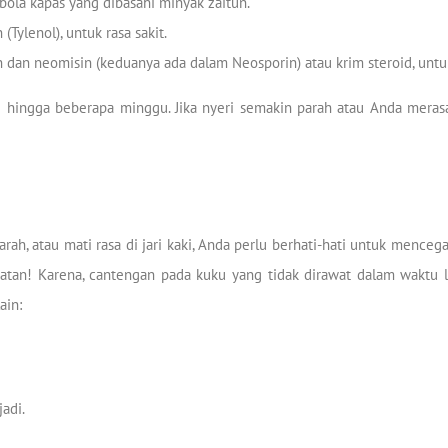
ola kapas yang dibasahi minyak zaitun.
ylenol), untuk rasa sakit.
in dan neomisin (keduanya ada dalam Neosporin) atau krim steroid, unt
hingga beberapa minggu. Jika nyeri semakin parah atau Anda merasa s
rah, atau mati rasa di jari kaki, Anda perlu berhati-hati untuk mence
atan! Karena, cantengan pada kuku yang tidak dirawat dalam waktu
ain:
adi.