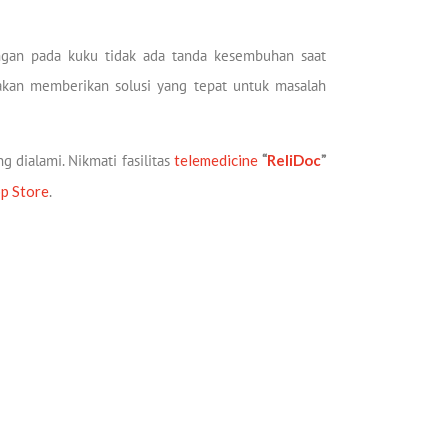
ngan pada kuku tidak ada tanda kesembuhan saat
r akan memberikan solusi yang tepat untuk masalah
 dialami. Nikmati fasilitas
telemedicine
“
ReliDoc
”
p Store
.