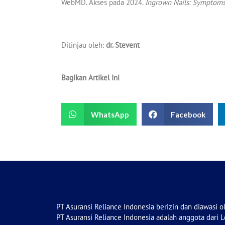
WebMD. Akses pada 2024.
Ingrown Nails: Symptoms,
Ditinjau oleh:
dr. Stevent
Bagikan Artikel Ini
WhatsApp
Facebook
PT Asuransi Reliance Indonesia berizin dan diawasi o
PT Asuransi Reliance Indonesia adalah anggota dari 