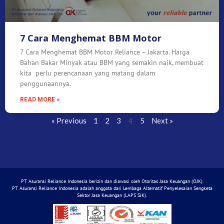
7 Cara Menghemat BBM Motor
7 Cara Menghemat BBM Motor Reliance – Jakarta. Harga
Bahan Bakar Minyak atau BBM yang semakin naik, membuat
kita perlu perencanaan yang matang dalam
penggunaannya.
READ MORE »
4
« Previous
1
2
3
5
Next »
PT Asuransi Reliance Indonesia berizin dan diawasi oleh Otoritas Jasa Keuangan (OJK).
PT Asuransi Reliance Indonesia adalah anggota dari Lembaga Alternatif Penyelesaian Sengketa
Sektor Jasa Keuangan (LAPS SJK).