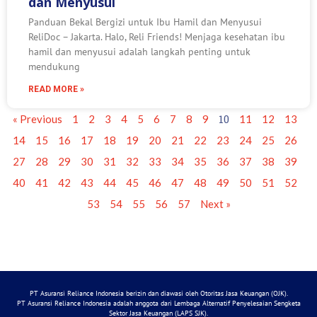
dan Menyusui
Panduan Bekal Bergizi untuk Ibu Hamil dan Menyusui
ReliDoc – Jakarta. Halo, Reli Friends! Menjaga kesehatan ibu
hamil dan menyusui adalah langkah penting untuk
mendukung
READ MORE »
10
« Previous
1
2
3
4
5
6
7
8
9
11
12
13
14
15
16
17
18
19
20
21
22
23
24
25
26
27
28
29
30
31
32
33
34
35
36
37
38
39
40
41
42
43
44
45
46
47
48
49
50
51
52
53
54
55
56
57
Next »
PT Asuransi Reliance Indonesia berizin dan diawasi oleh Otoritas Jasa Keuangan (OJK).
PT Asuransi Reliance Indonesia adalah anggota dari Lembaga Alternatif Penyelesaian Sengketa
Sektor Jasa Keuangan (LAPS SJK).