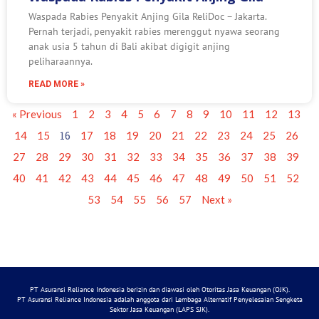
Waspada Rabies Penyakit Anjing Gila ReliDoc – Jakarta.
Pernah terjadi, penyakit rabies merenggut nyawa seorang
anak usia 5 tahun di Bali akibat digigit anjing
peliharaannya.
READ MORE »
« Previous
1
2
3
4
5
6
7
8
9
10
11
12
13
16
14
15
17
18
19
20
21
22
23
24
25
26
27
28
29
30
31
32
33
34
35
36
37
38
39
40
41
42
43
44
45
46
47
48
49
50
51
52
53
54
55
56
57
Next »
PT Asuransi Reliance Indonesia berizin dan diawasi oleh Otoritas Jasa Keuangan (OJK).
PT Asuransi Reliance Indonesia adalah anggota dari Lembaga Alternatif Penyelesaian Sengketa
Sektor Jasa Keuangan (LAPS SJK).