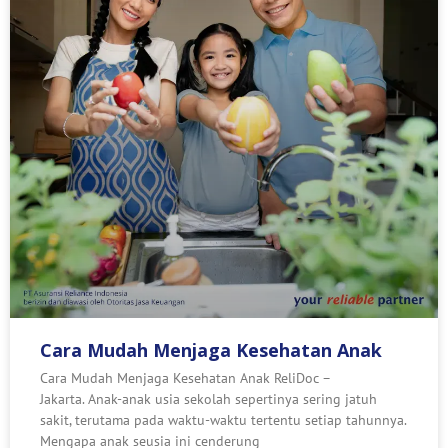
Cara Mudah Menjaga Kesehatan Anak
Cara Mudah Menjaga Kesehatan Anak ReliDoc –
Jakarta. Anak-anak usia sekolah sepertinya sering jatuh
sakit, terutama pada waktu-waktu tertentu setiap tahunnya.
Mengapa anak seusia ini cenderung