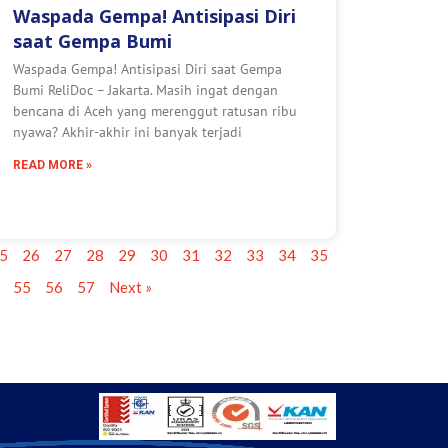
Waspada Gempa! Antisipasi Diri
saat Gempa Bumi
Waspada Gempa! Antisipasi Diri saat Gempa
Bumi ReliDoc – Jakarta. Masih ingat dengan
bencana di Aceh yang merenggut ratusan ribu
nyawa? Akhir-akhir ini banyak terjadi
READ MORE »
5
26
27
28
29
30
31
32
33
34
35
55
56
57
Next »