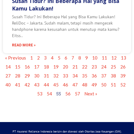
Susah Tidur? Ini Beberapa Hal yang Bisa
Kamu Lakukan!
Susah Tidur? Ini Beberapa Hal yang Bisa Kamu Lakukan!
ReliDoc – Jakarta. Sudah malam, tetapi masih mengecek
handphone karena kesusahan untuk menutup mata kamu?
Eitss..
READ MORE »
« Previous
1
2
3
4
5
6
7
8
9
10
11
12
13
14
15
16
17
18
19
20
21
22
23
24
25
26
27
28
29
30
31
32
33
34
35
36
37
38
39
40
41
42
43
44
45
46
47
48
49
50
51
52
55
53
54
56
57
Next »
PT Asuransi Reliance Indonesia berizin dan diawasi oleh Otoritas Jasa Keuangan (OJK).