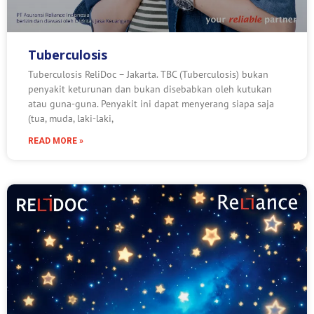
Tuberculosis
Tuberculosis ReliDoc – Jakarta. TBC (Tuberculosis) bukan
penyakit keturunan dan bukan disebabkan oleh kutukan
atau guna-guna. Penyakit ini dapat menyerang siapa saja
(tua, muda, laki-laki,
READ MORE »