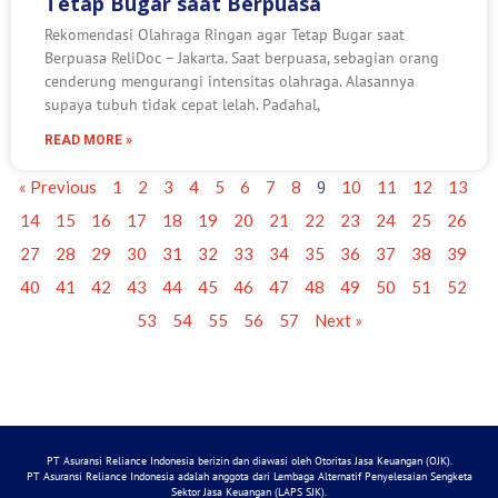
Tetap Bugar saat Berpuasa
Rekomendasi Olahraga Ringan agar Tetap Bugar saat
Berpuasa ReliDoc – Jakarta. Saat berpuasa, sebagian orang
cenderung mengurangi intensitas olahraga. Alasannya
supaya tubuh tidak cepat lelah. Padahal,
READ MORE »
9
« Previous
1
2
3
4
5
6
7
8
10
11
12
13
14
15
16
17
18
19
20
21
22
23
24
25
26
27
28
29
30
31
32
33
34
35
36
37
38
39
40
41
42
43
44
45
46
47
48
49
50
51
52
53
54
55
56
57
Next »
PT Asuransi Reliance Indonesia berizin dan diawasi oleh Otoritas Jasa Keuangan (OJK).
PT Asuransi Reliance Indonesia adalah anggota dari Lembaga Alternatif Penyelesaian Sengketa
Sektor Jasa Keuangan (LAPS SJK).